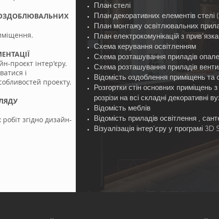
План стелі
План декоративних елементів стелі (
ТА ОЗДОБЛЮВАЛЬНИХ
План монтажу освітлювальних прила
риміщення.
План електрокомунікацій з прив'язк
Схема керування освітленням
ЕНТАЦІЇ
Схема розташування приладів опален
н-проєкт інтер'єру.
Схема розташування приладів вентил
ватися і
Відомість оздоблення приміщень та 
собливостей проекту.
Розгортки стін основних приміщень з
розрізи на всі складні декоративні в
ЛЯДУ
Відомість меблів
Відомість приладів освітлення , сан
робіт згідно дизайн-
Візуалізація інтер'єру у програмі 3D