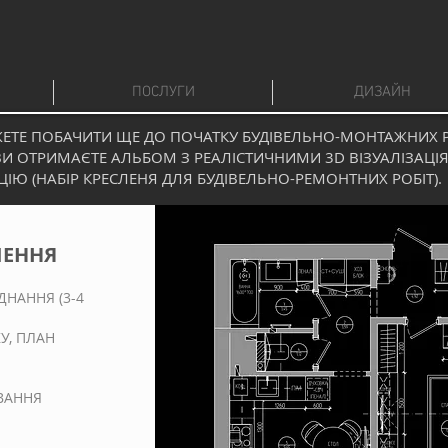
ПОСЛУГИ
ДИЗАЙН
ОЖЕТЕ ПОБАЧИТИ ЩЕ ДО ПОЧАТКУ БУДІВЕЛЬНО-МОНТАЖНИХ Р
 ОТРИМАЄТЕ АЛЬБОМ З РЕАЛІСТИЧНИМИ 3D ВІЗУАЛІЗАЦІЯ
ІЮ (НАБІР КРЕСЛЕНЯ ДЛЯ БУДІВЕЛЬНО-РЕМОНТНИХ РОБІТ).
ШЕННЯ
ВОЧНОГО
ВОЧНОГО
ДНАННЯ
(3-4
У, ПЛАН
УВАННЯ