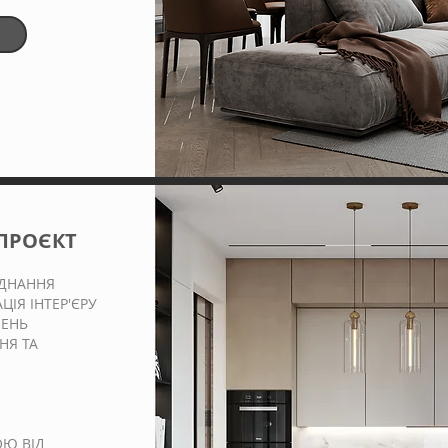
ПРОЄКТ
ДНАННЯ
ЦІЯ ІНТЕР'ЄРУ
ЛЕНЬ
НЯ ТА
ОЮ ВІД