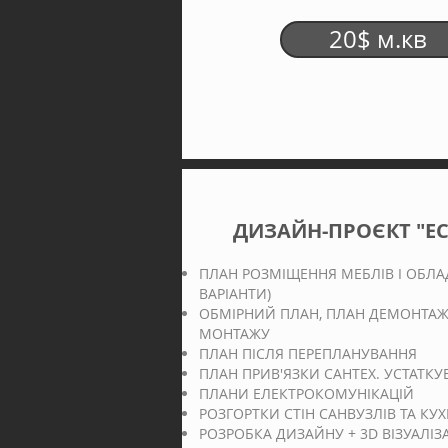
20$ м.кв
ДИЗАЙН-ПРОЄКТ "ЕС
ПЛАН РОЗМІЩЕННЯ МЕБЛІВ І
ОБЛА
ВАРІАНТИ)
ОБМІРНИЙ ПЛАН, ПЛАН ДЕМОНТАЖ
МОНТАЖУ
ПЛАН ПІСЛЯ ПЕРЕПЛАНУВАННЯ
ПЛАН ПРИВ'ЯЗКИ САНТЕХ. УСТАТК
ПЛАНИ ЕЛЕКТРОКОМУНІКАЦІЙ
РОЗГОРТКИ СТІН САНВУЗЛІВ ТА КУХ
РОЗРОБКА ДИЗАЙНУ + 3D ВІЗУАЛІЗА