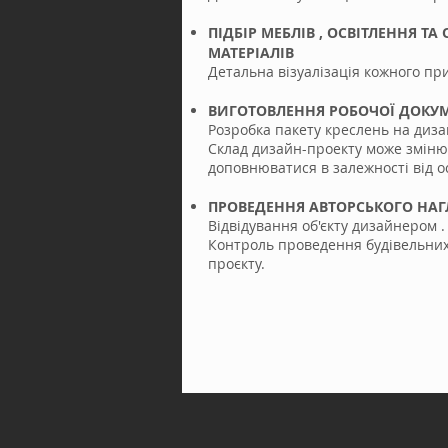
ПІДБІР МЕБЛІВ , ОСВІТЛЕННЯ 
МАТЕРІАЛІВ
Детальна візуалізація кожного п
ВИГОТОВЛЕННЯ РОБОЧОЇ ДОКУМ
Розробка пакету креслень на дизай
Склад дизайн-проекту може зміню
доповнюватися в залежності від о
ПРОВЕДЕННЯ АВТОРСЬКОГО НАГ
Відвідування об'єкту дизайнером .
Контроль проведення будівельних 
проєкту.