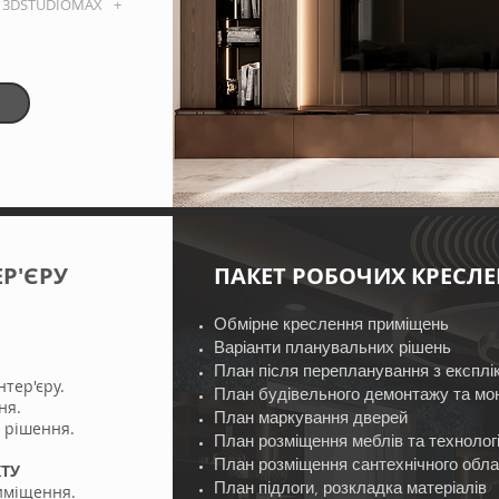
 3DSTUDIOMAX +
ЕР'ЄРУ
ПАКЕТ РОБОЧИХ КРЕСЛЕ
Обмірне креслення приміщень
Варіанти планувальних рішень
План після перепланування з експ
тер'єру.
План будівельного демонтажу та мо
ня.
План маркування дверей
о рішення.
План розміщення меблів та технолог
План розміщення сантехнічного обл
КТУ
План підлоги, розкладка матеріалів
риміщення.