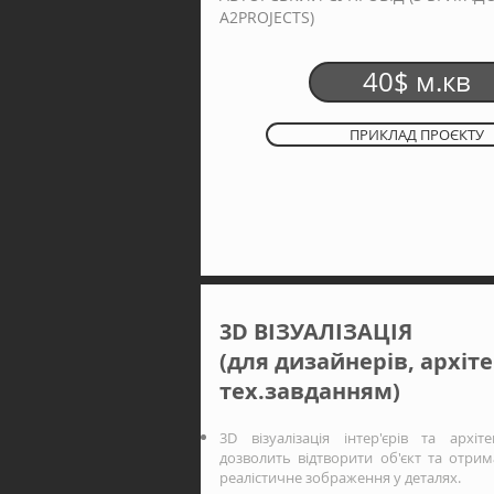
А2PROJECTS)
40$ м.кв
ПРИКЛАД ПРОЄКТУ
3D ВІЗУАЛІЗАЦІЯ
(для дизайнерів, архіте
тех.завданням)
3D візуалізація інтер'єрів та архіте
дозволить відтворити об'єкт та отри
реалістичне зображення у деталях.