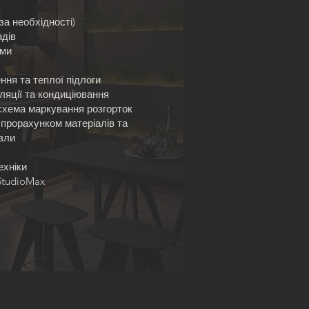
за необхідності)
дів
ами
ня та теплої підлоги
яції та кондиціювання
схема маркування розгорток
 прорахунком матеріалів та
узли
техніки
 StudioMax