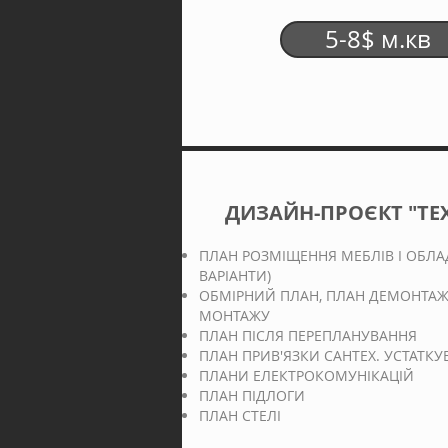
М/КВ
5-8$ м.кв
ДИЗАЙН-ПРОЄКТ "ТЕ
ПЛАН РОЗМІЩЕННЯ МЕБЛІВ І
ОБЛА
ВАРІАНТИ)
ОБМІРНИЙ ПЛАН, ПЛАН ДЕМОНТАЖ
МОНТАЖУ
ПЛАН ПІСЛЯ ПЕРЕПЛАНУВАННЯ
ПЛАН ПРИВ'ЯЗКИ САНТЕХ. УСТАТК
ПЛАНИ ЕЛЕКТРОКОМУНІКАЦІЙ
ПЛАН ПІДЛОГИ
ПЛАН СТЕЛІ