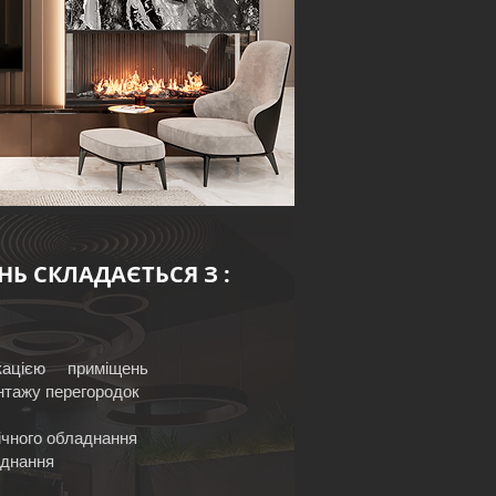
НЬ СКЛАДАЄТЬСЯ З :
лікацією приміщень
нтажу перегородок
ічного обладнання
аднання