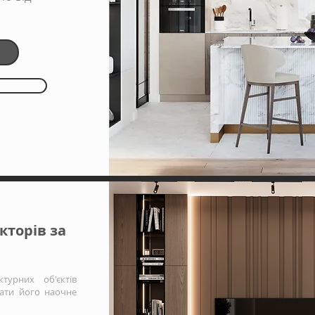
кторів за
ктурних об'єктів
мати його наочне